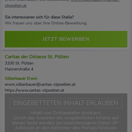
stpoelten.at
Sie interessieren sich für diese Stelle?
Wir freuen uns über Ihre Online-Bewerbung.
JETZT BEWERBEN
Caritas der Diözese St. Pölten
3100 St. Pölten
Hasnerstraße 4
Silberbauer Erwin
erwin.silberbauer@caritas-stpoelten.at
https://www.caritas-stpoelten.at
EINGEBETTETEN INHALT ERLAUBEN
Inhalt von Drittanbieter blockiert.
Durch das Ansehen der eingebetteten Inhalte auf
dieser Seite werden personenbezogene Daten (IP-
Adresse) an den Betreiber des Portals/Website