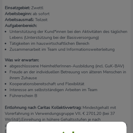
Einsatzgebiet:
Zwettl
Arbeitsbeginn:
ab sofort
Arbeitsausmaß:
Teilzeit
Aufgabenbereich:
Unterstützung der Kund*innen bei den Aktivitäten des täglichen
Lebens (Unterstützung bei der Basisversorgung)
Tätigkeiten im hauswirtschaftlichen Bereich
Zusammenarbeit im Team und Informationsweiterleitung
Was wir erwarten:
abgeschlossene HeimhelferInnen-Ausbildung (incl. GuK-BAV)
Freude an der individuellen Betreuung von älteren Menschen in
ihrem Zuhause
Kooperationsbereitschaft und Flexibilität
Interesse am selbstständigen Arbeiten im Team
Führerschein B
Entlohnung nach Caritas Kollektivvertrag:
Mindestgehalt mit
Vorerfahrung in Verwendungsgruppe VII, € 2701,20 (bei 37
WoStd/).Einreihung in höhere Gehaltsstufen je nach
anrechenbaren Vordienstzeiten und Zulagen entsprechend KV und
Betriebsvereinbarungen.