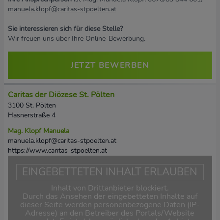
manuela.klopf@caritas-stpoelten.at
Sie interessieren sich für diese Stelle?
Wir freuen uns über Ihre Online-Bewerbung.
JETZT BEWERBEN
Caritas der Diözese St. Pölten
3100 St. Pölten
Hasnerstraße 4
Mag. Klopf Manuela
manuela.klopf@caritas-stpoelten.at
https://www.caritas-stpoelten.at
EINGEBETTETEN INHALT ERLAUBEN
Inhalt von Drittanbieter blockiert.
Durch das Ansehen der eingebetteten Inhalte auf
dieser Seite werden personenbezogene Daten (IP-
Adresse) an den Betreiber des Portals/Website