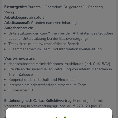
Einsatzgebiet:
Purgstall, Oberndorf, St. georgen/L., Randegg,
Wang
Arbeitsbeginn:
ab sofort
Arbeitsausmaß:
Stunden nach Vereinbarung
Aufgabenbereich:
Unterstützung der Kund*innen bei den Aktivitäten des täglichen
Lebens (Unterstützung bei der Basisversorgung)
Tätigkeiten im hauswirtschaftlichen Bereich
Zusammenarbeit im Team und Informationsweiterleitung
Was wir erwarten:
abgeschlossene HeimhelferInnen-Ausbildung (incl. GuK-BAV)
Freude an der individuellen Betreuung von älteren Menschen in
ihrem Zuhause
Kooperationsbereitschaft und Flexibilität
Interesse am selbstständigen Arbeiten im Team
Führerschein B
Entlohnung nach Caritas Kollektivvertrag:
Mindestgehalt mit
Vorerfahrung in Verwendungsgruppe VII, € 2701,20 (bei 37
WoStd/).Einreihung in höhere Gehaltsstufen je nach
anrechenbaren Vordienstzeiten und Zulagen entsprechend KV und