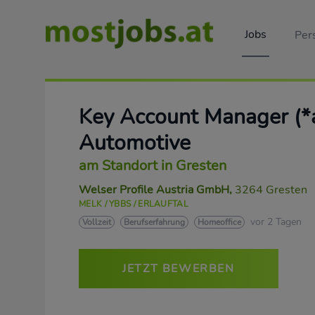
Jobs
Per
Key Account Manager (*a
Automotive
am Standort in Gresten
Welser Profile Austria GmbH
,
3264 Gresten
MELK / YBBS / ERLAUFTAL
vor 2 Tagen
Vollzeit
Berufserfahrung
Homeoffice
JETZT BEWERBEN