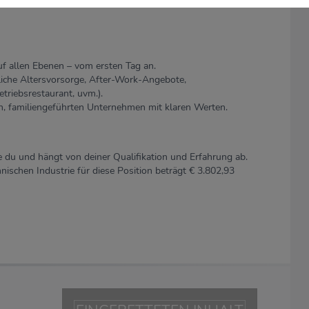
f allen Ebenen – vom ersten Tag an.
liche Altersvorsorge, After-Work-Angebote,
triebsrestaurant, uvm.).
nen, familiengeführten Unternehmen mit klaren Werten.
ie du und hängt von deiner Qualifikation und Erfahrung ab.
nischen Industrie für diese Position beträgt € 3.802,93