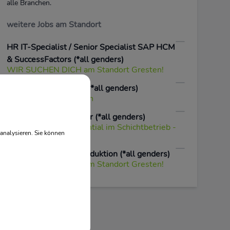
alle Branchen.
weitere Jobs am Standort
HR IT-Specialist / Senior Specialist SAP HCM
& SuccessFactors (*all genders)
WIR SUCHEN DICH am Standort Gresten!
Global Sales Support (*all genders)
am Standort in Gresten
Produktionsmitarbeiter (*all genders)
mit Entwicklungspotential im Schichtbetrieb -
analysieren. Sie können
Standort Gresten
Metallfacharbeiter Produktion (*all genders)
WIR SUCHEN DICH am Standort Gresten!