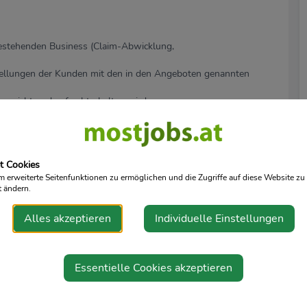
stehenden Business (Claim-Abwicklung,
estellungen der Kunden mit den in den Angeboten genannten
t erreicht und aufrechterhalten wird.
es in der Automobilbranche, idealerweise in der
t Cookies
erweiterte Seitenfunktionen zu ermöglichen und die Zugriffe auf diese Website zu 
he und rechtliche Aspekte des Automobilmarktes (GTCs,
t ändern.
zen in den Bereichen Verkaufstechnik, Beziehungsaufbau
Alles akzeptieren
Individuelle Einstellungen
r Märkte, Kunden und Produkte unter Berücksichtigung deiner
Essentielle Cookies akzeptieren
ent sowie ausgezeichnete Team- und
h.