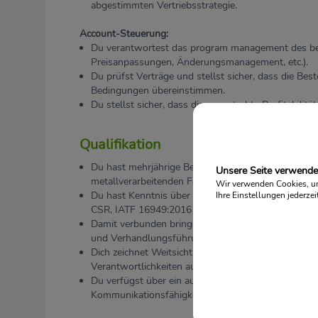
abgestimmten Vertriebsstrategie.
Account-Steuerung:
Du verantwortest das program management des be
Preisanpassungen, Änderungsmanagement, etc.).
Du prüfst Verträge und stellst sicher, dass die B
Bedingungen übereinstimmen.
Du stellst sicher, dass die angestrebte Profitabilitä
Qualifikation
Du hast mehrjährige Berufserfahrung im Bereich Sal
Unsere Seite verwende
metallverarbeitenden Fertigungsindustrie.
Wir verwenden Cookies, um 
Du hast Kenntnis über branchenübliche geschäftlic
Ihre Einstellungen jederzei
CSR, IATF 16949:2016 usw.).
Damit verbunden bringst du ausgeprägte Kompeten
und Verhandlungsführung mit.
Dich zeichnet Weitsicht bei der Erschließung neue
Verantwortlichkeiten aus.
Du verfügst über ein ausgeprägtes Risikomanagem
Kommunikationsfähigkeiten in Deutsch und Englisc