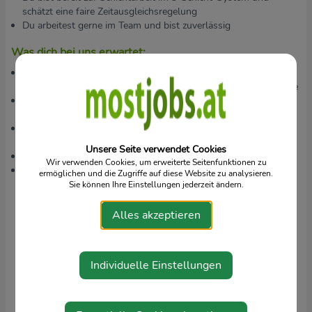
schätzt eine faire Zeitausgleichsregelung
Du arbeitest gerne im Team und bist zuverlässig
Was dich bei uns erwartet:
Über uns Firmenportal erhältst du Rabatte auf Einkäufe bei
über Hundert Partnerunternehmen auf Einkauf oder Gutscheine
Arbeitsmedizinische Betreuung vor Ort, Impfaktionen und
kostenlose Gehörtests
Wir stellen dir deine Arbeitskleidung zur Verfügung und bei
Bedarf einen angepassten Gehörschutz
Unsere Seite verwendet Cookies
Gemeinsame Betriebsausflüge und Veranstaltungen
Wir verwenden Cookies, um erweiterte Seitenfunktionen zu
Leistungsorientierte Entlohnung, die sich an deiner
ermöglichen und die Zugriffe auf diese Website zu analysieren.
Qualifikation, Berufserfahrung und dem Marktwert orientiert.
Sie können Ihre Einstellungen jederzeit ändern.
Der Bruttolohn beträgt mindestens
Alles akzeptieren
€ 18,50 pro Stunde
, was einem Monatslohn von ca.
Individuelle Einstellungen
€ 3.100
entspricht, zuzüglich