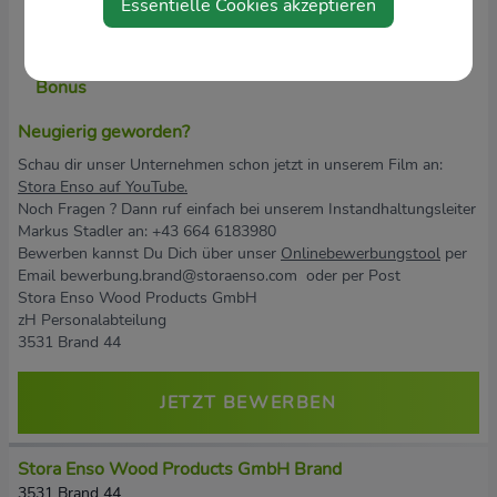
Essentielle Cookies akzeptieren
Schichtzulagen
und einem variablen
Bonus
Neugierig geworden?
Schau dir unser Unternehmen schon jetzt in unserem Film an:
Stora Enso auf YouTube
.
Noch Fragen ? Dann ruf einfach bei unserem Instandhaltungsleiter
Markus Stadler
an: +43 664 6183980
Bewerben kannst Du Dich über unser
Onlinebewerbungstool
per
Email bewerbung.brand@storaenso.com oder per Post
Stora Enso Wood Products GmbH
zH Personalabteilung
3531 Brand 44
JETZT BEWERBEN
Stora Enso Wood Products GmbH Brand
3531 Brand 44