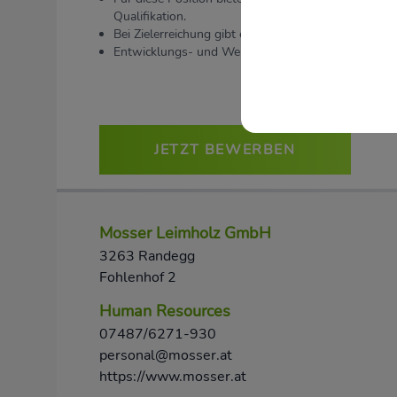
Qualifikation.
Bei Zielerreichung gibt es Leistungsprämien
Entwicklungs- und Weiterbildungsmöglichkeiten in
JETZT BEWERBEN
Mosser Leimholz GmbH
3263 Randegg
Fohlenhof 2
Human Resources
07487/6271-930
personal@mosser.at
https://www.mosser.at