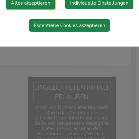
Alles akzeptieren
Individuelle Einstellungen
 einem international tätigen Unternehmen
Essentielle Cookies akzeptieren
EINGEBETTETEN INHALT
ERLAUBEN
Inhalt von Drittanbieter blockiert.
Durch das Ansehen der
eingebetteten Inhalte auf dieser
Seite werden personenbezogene
Daten (IP-Adresse) an den
Betreiber des Portals/Website