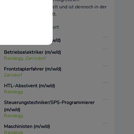
Unternehmen entwickelt und ist dennoch in der
Region stark verwurzelt.
weitere Jobs am Standort
Betriebsschlosser (m/w/d)
Betriebselektriker (m/w/d)
Randegg, Zarnsdorf
Frontstaplerfahrer (m/w/d)
Zarndorf
HTL-Absolvent (m/w/d)
Randegg
Steuerungstechniker/SPS-Programmierer
(m/w/d)
Randegg
Maschinisten (m/w/d)
Randegg