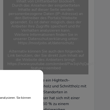
Inhalt von Drittanbieter blockiert.
Durch das Ansehen der eingebetteten
Inhalte auf dieser Seite werden
personenbezogene Daten (IP-Adresse) an
den Betreiber des Portals/Website
gesendet. Es ist daher möglich, dass der
Anbieter Ihre Zugriffe speichert und Ihr
Verhalten analysieren kann.
Weitere Informationen finden Sie in
unserer Datenschutzerklärung unter:
https://mostjobs.at/datenschutz
Alternativ können Sie auch den folgenden
Link benutzen, der Sie direkt zum Inhalt auf
die Website des Anbieters bringt:
https://www.youtube.com/embed/Pw3qVhjQagA?
feature=oembed
1924 gegründet, heute ein Hightech-
Unternehmen für Leimholz und Schnittholz mit
235 Mitarbeitern an 3 Standorten in
Niederösterreich. Mosser hat sich mit einer
analysieren. Sie können
Exportquote von rund 60 % zu einem
international äußerst erfolgreichen