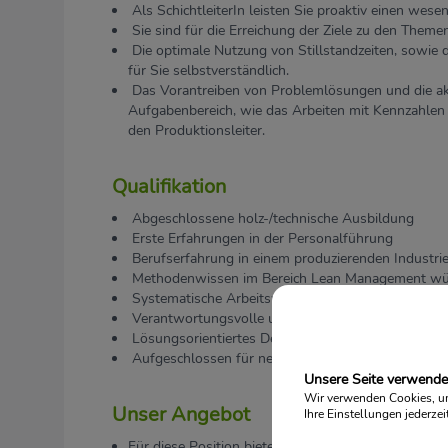
Als SchichtleiterIn leisten Sie proaktiv einen wese
Sie sind für die Erreichung der Ziele zu den Themen
Die optimale Nutzung von Stillstandzeiten, sowie 
für Sie selbstverständlich.
Das Vorantreiben von Problemlösungen und die ak
Aufgabenbereich, wie das Arbeiten mit Kennzahlen b
den Produktionsleiter.
Qualifikation
Abgeschlossene holz-/technische Ausbildung
Erste Erfahrungen in der Personalführung
Berufserfahrung in einem produzierenden Industrie
Methodenwissen im Bereich Lean Management w
Systematische Arbeitsweise und Koordinationsfähi
Verantwortungsvolle und kommunikative Persönlic
Lösungsorientiertes Denken und Handeln
Aufgeschlossen für neue Ideen und Veränderungs
Unsere Seite verwende
Wir verwenden Cookies, um 
Unser Angebot
Ihre Einstellungen jederzei
Für diese Position bieten wir Ihnen einen Stundenlo