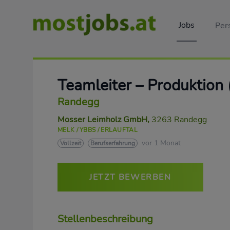
Jobs
Per
Teamleiter – Produktion 
Randegg
Mosser Leimholz GmbH
,
3263 Randegg
MELK / YBBS / ERLAUFTAL
vor 1 Monat
Vollzeit
Berufserfahrung
JETZT BEWERBEN
Stellenbeschreibung