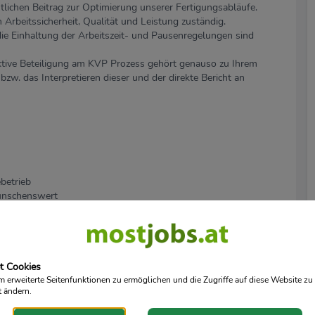
ntlichen Beitrag zur Optimierung unserer Fertigungsabläufe.
 Arbeitssicherheit, Qualität und Leistung zuständig.
die Einhaltung der Arbeitszeit- und Pausenregelungen sind
tive Beteiligung am KVP Prozess gehört genauso zu Ihrem
zw. das Interpretieren dieser und der direkte Bericht an
betrieb
ünschenswert
gkeit
hkeit
prozesse
t Cookies
erweiterte Seitenfunktionen zu ermöglichen und die Zugriffe auf diese Website zu 
t ändern.
hn lt. KV mit der Bereitschaft zur Überzahlung je nach