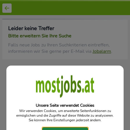
Leider keine Treffer
Bitte erweitern Sie Ihre Suche
Falls neue Jobs zu Ihren Suchkriterien eintreffen,
informieren wir Sie gerne per E-Mail via
Jobalarm
.
Vorgartenstraße 12/5/6, 3340 Waidhofen an der Ybbs
Mostjobs - niederösterreichischer Online Stellenmarkt für Ihre
Karriere
Datenschutz
Kontakt
Impressum
© 2026
Unsere Seite verwendet Cookies
Wir verwenden Cookies, um erweiterte Seitenfunktionen zu
ermöglichen und die Zugriffe auf diese Website zu analysieren.
Sie können Ihre Einstellungen jederzeit ändern.