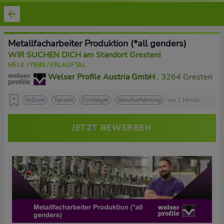
Metallfacharbeiter Produktion (*all genders)
WIR SUCHEN DICH am Standort Gresten!
MELK / YBBS / ERLAUFTAL
Welser Profile Austria GmbH
, 3264 Gresten
Vollzeit
Teilzeit
Einsteiger
Berufserfahrung
vor 1 Monat
JETZT BEWERBEN