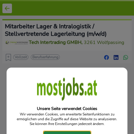
Mitarbeiter Lager & Intralogistik /
Stellvertretende Lagerleitung (m/w/d)
Tech Intertrading GMBH
,
3261 Wolfpassing
Vollzeit
Berufserfahrung
Vorgartenstraße 12/5/6, 3340 Waidhofen an der Ybbs
Mostjobs - niederösterreichischer Online Stellenmarkt für Ihre
Karriere
Datenschutz
Kontakt
Impressum
© 2026
Unsere Seite verwendet Cookies
Wir verwenden Cookies, um erweiterte Seitenfunktionen zu
ermöglichen und die Zugriffe auf diese Website zu analysieren.
Sie können Ihre Einstellungen jederzeit ändern.